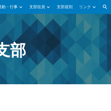
活動・行事
支部役員
支部規則
リンク
ion
支部