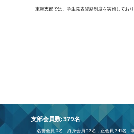
東海支部では、学生発表奨励制度を実施しており
支部会員数: 379名
名誉会員 0名，終身会員 22名，正会員 241名，