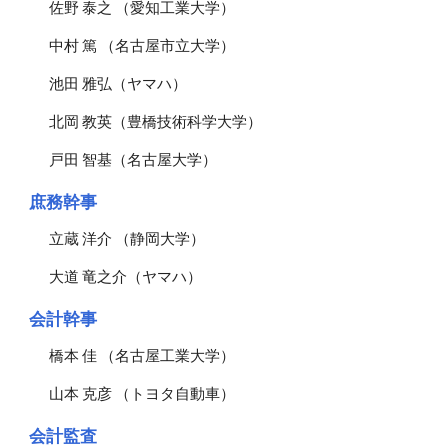
佐野 泰之 （愛知工業大学）
中村 篤 （名古屋市立大学）
池田 雅弘（ヤマハ）
北岡 教英（豊橋技術科学大学）
戸田 智基（名古屋大学）
庶務幹事
立蔵 洋介 （静岡大学）
大道 竜之介（ヤマハ）
会計幹事
橋本 佳 （名古屋工業大学）
山本 克彦 （トヨタ自動車）
会計監査