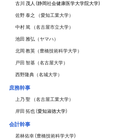
古川 茂人
(
静岡社会健康医学大学院大学
)
佐野 泰之 （愛知工業大学）
中村 篤 （名古屋市立大学）
池田 雅弘（ヤマハ）
北岡 教英（豊橋技術科学大学）
戸田 智基（名古屋大学）
西野隆典（名城大学）
庶務幹事
上乃 聖 （名古屋工業大学）
岸田 拓也 (
愛知淑徳大学
)
会計幹事
若林佑幸 (豊橋技術科学大学)